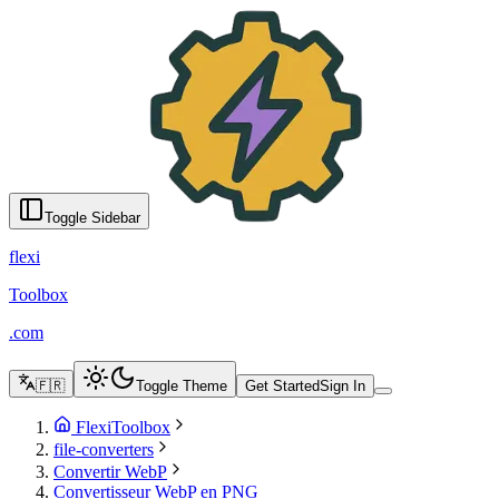
Convertisseur WebP en PNG – Outil en ligne gratuit - FlexiToolbox
English
Türkçe
Azərbaycanca
Русский
Italiano
Español
Français
Portugu
Toggle Sidebar
flexi
Toolbox
.com
🇫🇷
Toggle Theme
Get Started
Sign In
FlexiToolbox
file-converters
Convertir WebP
Convertisseur WebP en PNG