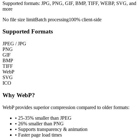
Supported formats: JPG, PNG, GIF, BMP, TIFF, WEBP, SVG, and
more
No file size limit
Batch processing
100% client-side
Supported Formats
JPEG / JPG
PNG
GIF
BMP
TIFF
WebP
SVG
ICO
Why WebP?
WebP provides superior compression compared to older formats:
• 25-35% smaller than JPEG
• 26% smaller than PNG
• Supports transparency & animation
• Faster page load times