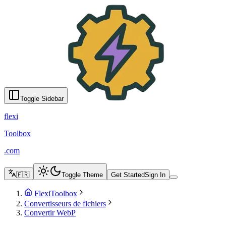
Convertir des images en WebP en ligne - FlexiToolbox
English
Türkçe
Azərbaycanca
Русский
Italiano
Español
Français
Portugu
Toggle Sidebar
flexi
Toolbox
.com
🇫🇷
Toggle Theme
Get Started
Sign In
FlexiToolbox
Convertisseurs de fichiers
Convertir WebP