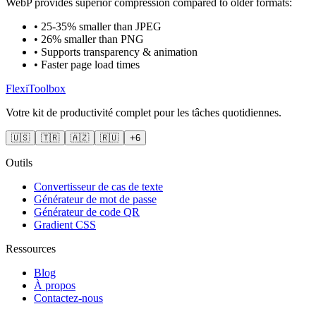
WebP provides superior compression compared to older formats:
• 25-35% smaller than JPEG
• 26% smaller than PNG
• Supports transparency & animation
• Faster page load times
FlexiToolbox
Votre kit de productivité complet pour les tâches quotidiennes.
🇺🇸
🇹🇷
🇦🇿
🇷🇺
+6
Outils
Convertisseur de cas de texte
Générateur de mot de passe
Générateur de code QR
Gradient CSS
Ressources
Blog
À propos
Contactez-nous