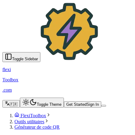
Générateur de code QR - FlexiToolbox
English
Türkçe
Azərbaycanca
Русский
Italiano
Español
Français
Portugu
Toggle Sidebar
flexi
Toolbox
.com
🇫🇷
Toggle Theme
Get Started
Sign In
FlexiToolbox
Outils utilitaires
Générateur de code QR