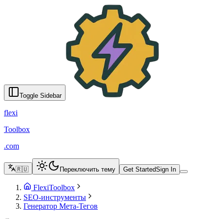
Создание SEO-дружественных мета-тегов онлайн - FlexiToolbo
English
Türkçe
Azərbaycanca
Русский
Italiano
Español
Français
Portugu
Toggle Sidebar
flexi
Toolbox
.com
🇷🇺
Переключить тему
Get Started
Sign In
FlexiToolbox
SEO-инструменты
Генератор Мета-Тегов