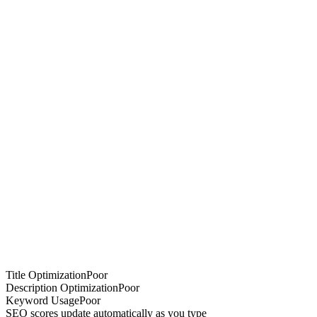
Title Optimization
Poor
Description Optimization
Poor
Keyword Usage
Poor
SEO scores update automatically as you type