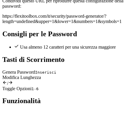
Condividi questo URL per riprodurre questa configurazione della
password:
https://flexitoolbox.com/it/security/password-generator/?
length=undefined&upper=1&lower=1&numbers=1&symbols=1
Consigli per le Password
Usa almeno 12 caratteri per una sicurezza maggiore
Tasti di Scorrimento
Genera Password
Inserisci
Modifica Lunghezza
/
Toggle Opzioni
1-6
Funzionalità