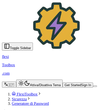
Generatore di Password - FlexiToolbox
English
Türkçe
Azərbaycanca
Русский
Italiano
Español
Français
Portugu
Toggle Sidebar
flexi
Toolbox
.com
🇮🇹
Attiva/Disattiva Tema
Get Started
Sign In
FlexiToolbox
Sicurezza
Generatore di Password