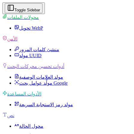
مولد رمز الاستجابة السريعة - FlexiToolbox
Toggle Sidebar
محولات الملفات
تحويل WebP
الأمن
منشئ كلمات المرور
مولد UUID
أدوات تحسين محركات البحث
مولد العلامات الوصفية
مولّد عوامل بحث Google
الأدوات المساعدة
مولد رمز الاستجابة السريعة
نص
محول الحالة