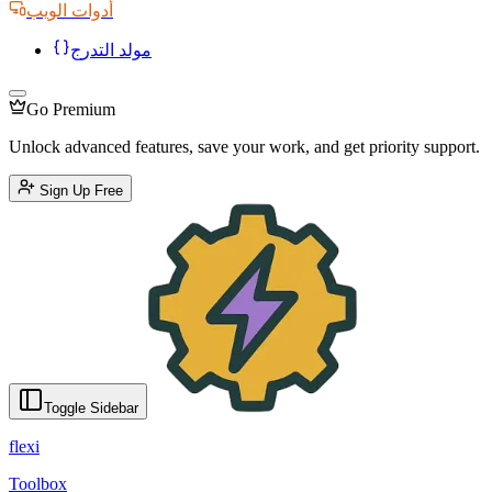
أدوات الويب
مولد التدرج
Go Premium
Unlock advanced features, save your work, and get priority support.
Sign Up Free
English
Türkçe
Azərbaycanca
Русский
Italiano
Español
Français
Portugu
Toggle Sidebar
flexi
Toolbox