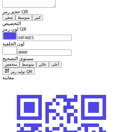
حجم رمز QR
كبير
متوسط
صغير
التخصيص
لون رمز QR
لون الخلفية
مستوى التصحيح
أعلى
عالي
متوسط
منخفض
توليد رمز QR
معاينة