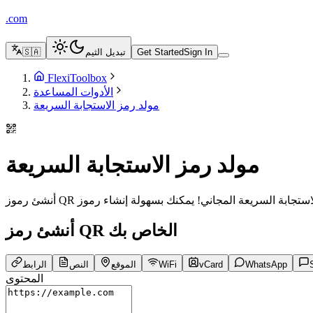
.com
Sign In
Get Started
تبديل الثيم
🇸🇦
FlexiToolbox
الأدوات المساعدة
مولد رمز الاستجابة السريعة
مولد رمز الاستجابة السريعة
أنشئ رمز QR الخاص بك
WhatsApp
vCard
WiFi
الموقع
النص
الرابط
المحتوى