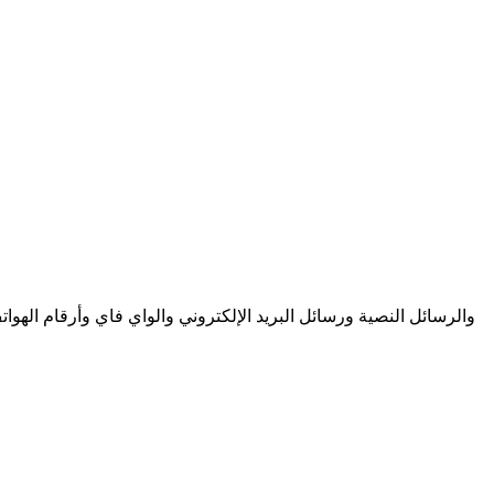
أنشئ رموز QR مخصصة على الفور باستخدام مولد رمز الاستجابة السريعة المجاني! يمكنك بسهولة إنشاء رموز QR لعناوين URL والرسائل النصية ورسائل البريد الإلكتروني والواي فا