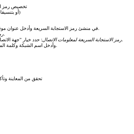
4. تخصيص رمز 
5. قم بتنزيل رمز الاستجابة السريعة الخاص بك (بصيغة PNG أو بتنسيقات أخرى)
: حدد خيار ”URL“ في منشئ رمز الاستجابة السريعة وأدخل عنوان موقعك الإلكتروني.
: حدد خيار ”نص“ وأدخل النص الذي تريده.
رم
: حدد خيار ”جهة الاتصال“ واملأ التفاصيل مثل الاسم والهاتف والبريد الإلكتروني وما إلى ذلك.
رمز الاستجابة السريعة لمعلومات الاتصال
: حدد خيار ”Wi-Fi“ وأدخل اسم الشبكة وكلمة المرور ونوع الأمان.
4. تحقق من المعاينة و