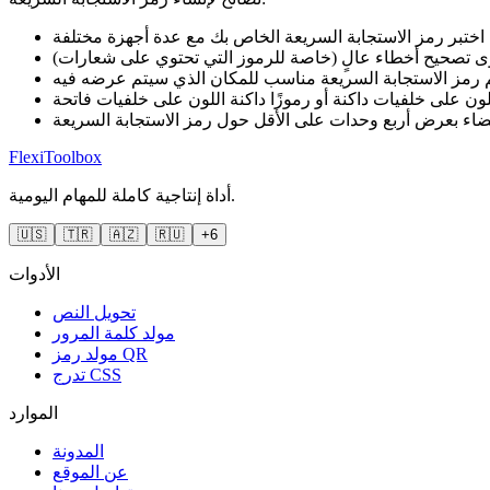
 اختبر رمز الاستجابة السريعة الخاص بك مع عدة أجهزة مختلفة
ى تصحيح أخطاء عالٍ (خاصة للرموز التي تحتوي على شعارات)
 رمز الاستجابة السريعة مناسب للمكان الذي سيتم عرضه فيه
للون على خلفيات داكنة أو رموزًا داكنة اللون على خلفيات فاتحة
اء بعرض أربع وحدات على الأقل حول رمز الاستجابة السريعة
FlexiToolbox
أداة إنتاجية كاملة للمهام اليومية.
🇺🇸
🇹🇷
🇦🇿
🇷🇺
+6
الأدوات
تحويل النص
مولد كلمة المرور
مولد رمز QR
تدرج CSS
الموارد
المدونة
عن الموقع