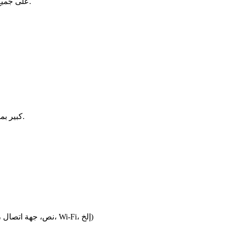
احتفظ بأداء رمز QR على جميع الأجهزة المختلفة لضمان أدائه جيدًا قبل التوزيع.
ضمان أن رمز QR كبير بما يكفي ليتم قراءته بسهولة من المسافة المقصودة.
2. اختر نوع المحتوى لرمز الاستجابة السريعة الخاص بك (عنوان URL، نص، جهة اتصال، Wi-Fi، إلخ)