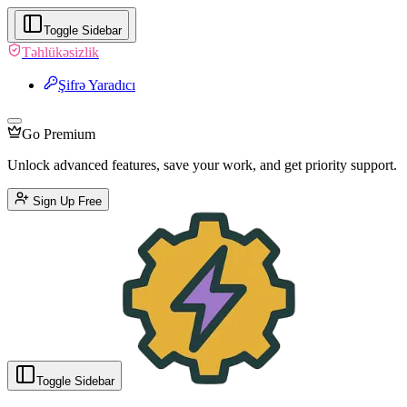
Məxfilik Siyasəti - FlexiToolbox
Toggle Sidebar
Təhlükəsizlik
Şifrə Yaradıcı
Go Premium
Unlock advanced features, save your work, and get priority support.
Sign Up Free
English
Türkçe
Azərbaycanca
Русский
Italiano
Español
Français
Portugu
Toggle Sidebar