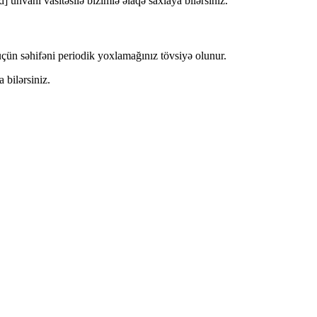
d]
ünvanı vasitəsilə bizimlə əlaqə saxlaya bilərsiniz.
üçün səhifəni periodik yoxlamağınız tövsiyə olunur.
 bilərsiniz.