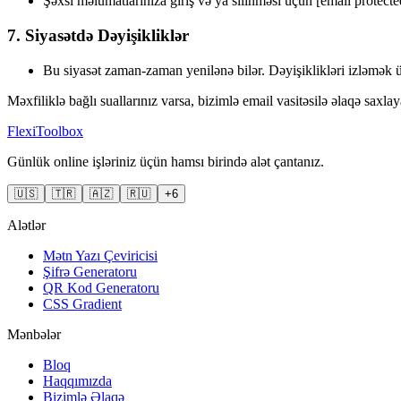
Şəxsi məlumatlarınıza giriş və ya silinməsi üçün
[email protecte
7. Siyasətdə Dəyişikliklər
Bu siyasət zaman-zaman yenilənə bilər. Dəyişiklikləri izləmək 
Məxfiliklə bağlı suallarınız varsa, bizimlə email vasitəsilə əlaqə saxlaya
FlexiToolbox
Günlük online işləriniz üçün hamsı birində alət çantanız.
🇺🇸
🇹🇷
🇦🇿
🇷🇺
+6
Alətlər
Mətn Yazı Çeviricisi
Şifrə Generatoru
QR Kod Generatoru
CSS Gradient
Mənbələr
Bloq
Haqqımızda
Bizimlə Əlaqə