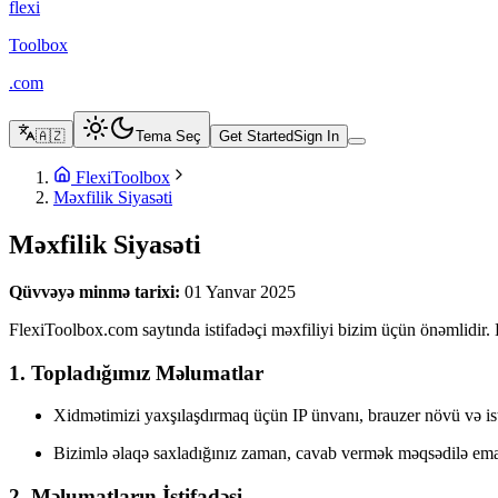
flexi
Toolbox
.com
🇦🇿
Tema Seç
Get Started
Sign In
FlexiToolbox
Məxfilik Siyasəti
Məxfilik Siyasəti
Qüvvəyə minmə tarixi:
01 Yanvar 2025
FlexiToolbox.com saytında istifadəçi məxfiliyi bizim üçün önəmlidir.
1. Topladığımız Məlumatlar
Xidmətimizi yaxşılaşdırmaq üçün IP ünvanı, brauzer növü və ist
Bizimlə əlaqə saxladığınız zaman, cavab vermək məqsədilə email
2. Məlumatların İstifadəsi