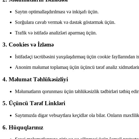
Saytın optimallaşdırılması və inkişafı üçün.
Sorğulara cavab vermək və dəstək göstərmək üçün.
Trafik və istifadə analizləri aparmaq üçün.
3. Cookies və İzləmə
İstifadəçi təcrübəsini yaxşılaşdırmaq üçün cookie fayllarından is
Anonim məlumat toplamaq üçün üçüncü tərəf analiz xidmətlərind
4. Məlumat Təhlükəsizliyi
Məlumatların qorunması üçün təhlükəsizlik tədbirləri tətbiq ediri
5. Üçüncü Tərəf Linkləri
Saytımızda digər vebsaytlara keçidlər ola bilər. Onların məxfilik
6. Hüquqlarınız