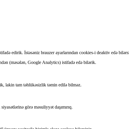
tifadə edirik. İstəsəniz brauzer ayarlarından cookies-i deaktiv edə bilərs
ən (məsələn, Google Analytics) istifadə edə bilərik.
k, lakin tam təhlükəsizlik təmin edilə bilməz.
 siyasətlərinə görə məsuliyyət daşımırıq.